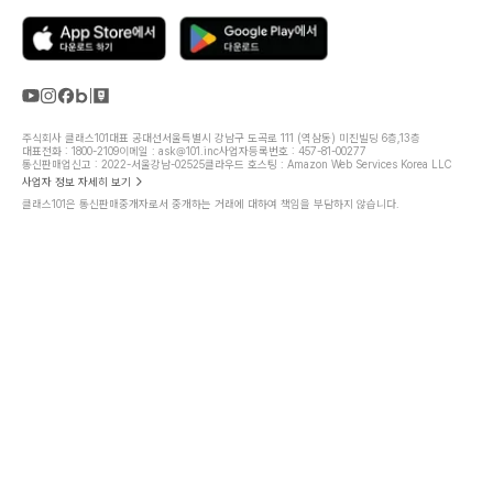
주식회사 클래스101
대표 공대선
서울특별시 강남구 도곡로 111 (역삼동) 미진빌딩 6층,13층
대표전화 : 1800-2109
이메일 : ask@101.inc
사업자등록번호 : 457-81-00277
통신판매업신고 : 2022-서울강남-02525
클라우드 호스팅 : Amazon Web Services Korea LLC
사업자 정보 자세히 보기
클래스101은 통신판매중개자로서 중개하는 거래에 대하여 책임을 부담하지 않습니다.