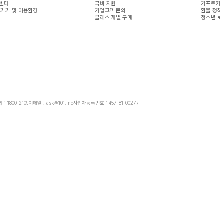
센터
국비 지원
기프트카
 기기 및 이용환경
기업고객 문의
환불 정
클래스 개별 구매
청소년 
: 1800-2109
이메일 : ask@101.inc
사업자등록번호 : 457-81-00277