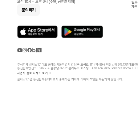
오전 10시 ~ 오후 6시 (주말, 공휴일 제외)
헬프
지원
문의하기
주식회사 클래스101
대표 공대선
서울특별시 강남구 도곡로 111 (역삼동) 미진빌딩 6층,13층
대표전화 
통신판매업신고 : 2022-서울강남-02525
클라우드 호스팅 : Amazon Web Services Korea LLC
사업자 정보 자세히 보기
클래스101은 통신판매중개자로서 중개하는 거래에 대하여 책임을 부담하지 않습니다.