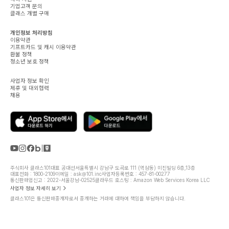
기업고객 문의
클래스 개별 구매
개인정보 처리방침
이용약관
기프트카드 및 캐시 이용약관
환불 정책
청소년 보호 정책
사업자 정보 확인
제휴 및 대외협력
채용
주식회사 클래스101
대표 공대선
서울특별시 강남구 도곡로 111 (역삼동) 미진빌딩 6층,13층
대표전화 : 1800-2109
이메일 : ask@101.inc
사업자등록번호 : 457-81-00277
통신판매업신고 : 2022-서울강남-02525
클라우드 호스팅 : Amazon Web Services Korea LLC
사업자 정보 자세히 보기
클래스101은 통신판매중개자로서 중개하는 거래에 대하여 책임을 부담하지 않습니다.