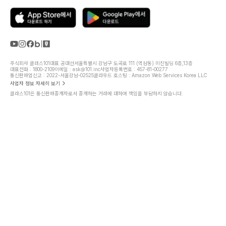
주식회사 클래스101
대표 공대선
서울특별시 강남구 도곡로 111 (역삼동) 미진빌딩 6층,13층
대표전화 : 1800-2109
이메일 : ask@101.inc
사업자등록번호 : 457-81-00277
통신판매업신고 : 2022-서울강남-02525
클라우드 호스팅 : Amazon Web Services Korea LLC
사업자 정보 자세히 보기
클래스101은 통신판매중개자로서 중개하는 거래에 대하여 책임을 부담하지 않습니다.