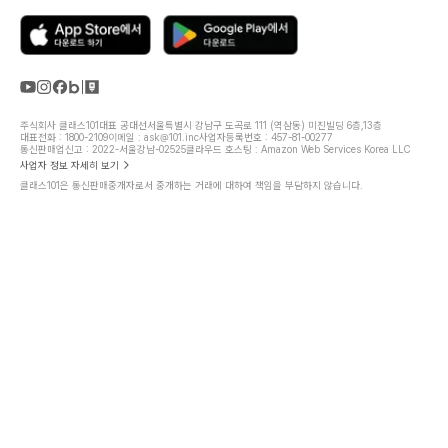
주식회사 클래스101
대표 공대선
서울특별시 강남구 도곡로 111 (역삼동) 미진빌딩 6층,13층
대표전화 : 1800-2109
이메일 : ask@101.inc
사업자등록번호 : 457-81-00277
통신판매업신고 : 2022-서울강남-02525
클라우드 호스팅 : Amazon Web Services Korea LLC
사업자 정보 자세히 보기
클래스101은 통신판매중개자로서 중개하는 거래에 대하여 책임을 부담하지 않습니다.