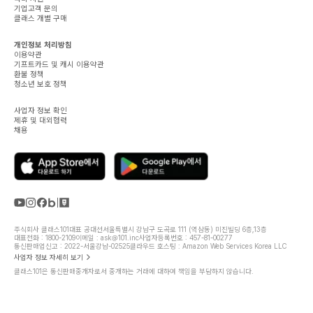
기업고객 문의
클래스 개별 구매
개인정보 처리방침
이용약관
기프트카드 및 캐시 이용약관
환불 정책
청소년 보호 정책
사업자 정보 확인
제휴 및 대외협력
채용
주식회사 클래스101
대표 공대선
서울특별시 강남구 도곡로 111 (역삼동) 미진빌딩 6층,13층
대표전화 : 1800-2109
이메일 : ask@101.inc
사업자등록번호 : 457-81-00277
통신판매업신고 : 2022-서울강남-02525
클라우드 호스팅 : Amazon Web Services Korea LLC
사업자 정보 자세히 보기
클래스101은 통신판매중개자로서 중개하는 거래에 대하여 책임을 부담하지 않습니다.