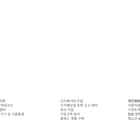
사항
크리에이터 지원
개인정보
 카테고리
지식재산권 침해 신고 센터
이용약
센터
국비 지원
기프트카
 기기 및 이용환경
기업고객 문의
환불 정
클래스 개별 구매
청소년 