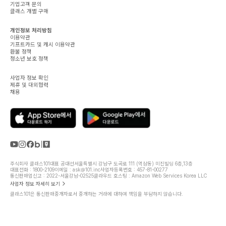
기업고객 문의
클래스 개별 구매
개인정보 처리방침
이용약관
기프트카드 및 캐시 이용약관
환불 정책
청소년 보호 정책
사업자 정보 확인
제휴 및 대외협력
채용
주식회사 클래스101
대표 공대선
서울특별시 강남구 도곡로 111 (역삼동) 미진빌딩 6층,13층
대표전화 : 1800-2109
이메일 : ask@101.inc
사업자등록번호 : 457-81-00277
통신판매업신고 : 2022-서울강남-02525
클라우드 호스팅 : Amazon Web Services Korea LLC
사업자 정보 자세히 보기
클래스101은 통신판매중개자로서 중개하는 거래에 대하여 책임을 부담하지 않습니다.