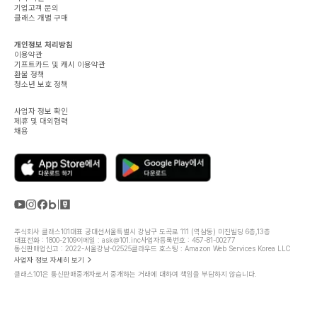
기업고객 문의
클래스 개별 구매
개인정보 처리방침
이용약관
기프트카드 및 캐시 이용약관
환불 정책
청소년 보호 정책
사업자 정보 확인
제휴 및 대외협력
채용
주식회사 클래스101
대표 공대선
서울특별시 강남구 도곡로 111 (역삼동) 미진빌딩 6층,13층
대표전화 : 1800-2109
이메일 : ask@101.inc
사업자등록번호 : 457-81-00277
통신판매업신고 : 2022-서울강남-02525
클라우드 호스팅 : Amazon Web Services Korea LLC
사업자 정보 자세히 보기
클래스101은 통신판매중개자로서 중개하는 거래에 대하여 책임을 부담하지 않습니다.