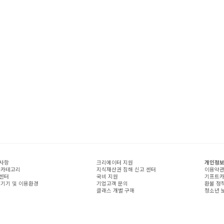
사항
크리에이터 지원
개인정보
 카테고리
지식재산권 침해 신고 센터
이용약
센터
국비 지원
기프트카
 기기 및 이용환경
기업고객 문의
환불 정
클래스 개별 구매
청소년 