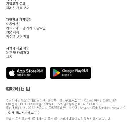
기업고객 문의
클래스 개별 구매
개인정보 처리방침
이용약관
기프트카드 및 캐시 이용약관
환불 정책
청소년 보호 정책
사업자 정보 확인
제휴 및 대외협력
채용
주식회사 클래스101
대표 공대선
서울특별시 강남구 도곡로 111 (역삼동) 미진빌딩 6층,13층
대표전화 : 1800-2109
이메일 : ask@101.inc
사업자등록번호 : 457-81-00277
통신판매업신고 : 2022-서울강남-02525
클라우드 호스팅 : Amazon Web Services Korea LLC
사업자 정보 자세히 보기
클래스101은 통신판매중개자로서 중개하는 거래에 대하여 책임을 부담하지 않습니다.