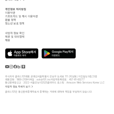
개인정보 처리방침
이용약관
기프트카드 및 캐시 이용약관
환불 정책
청소년 보호 정책
사업자 정보 확인
제휴 및 대외협력
채용
주식회사 클래스101
대표 공대선
서울특별시 강남구 도곡로 111 (역삼동) 미진빌딩 6층,13층
대표전화 : 1800-2109
이메일 : ask@101.inc
사업자등록번호 : 457-81-00277
통신판매업신고 : 2022-서울강남-02525
클라우드 호스팅 : Amazon Web Services Korea LLC
사업자 정보 자세히 보기
클래스101은 통신판매중개자로서 중개하는 거래에 대하여 책임을 부담하지 않습니다.