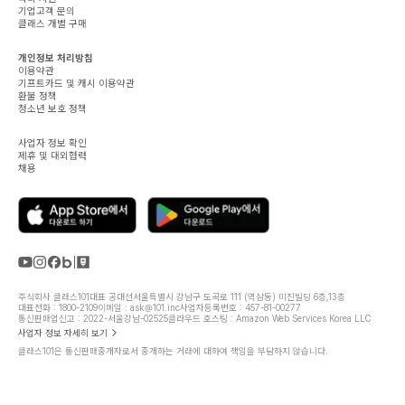
기업고객 문의
클래스 개별 구매
개인정보 처리방침
이용약관
기프트카드 및 캐시 이용약관
환불 정책
청소년 보호 정책
사업자 정보 확인
제휴 및 대외협력
채용
주식회사 클래스101
대표 공대선
서울특별시 강남구 도곡로 111 (역삼동) 미진빌딩 6층,13층
대표전화 : 1800-2109
이메일 : ask@101.inc
사업자등록번호 : 457-81-00277
통신판매업신고 : 2022-서울강남-02525
클라우드 호스팅 : Amazon Web Services Korea LLC
사업자 정보 자세히 보기
클래스101은 통신판매중개자로서 중개하는 거래에 대하여 책임을 부담하지 않습니다.