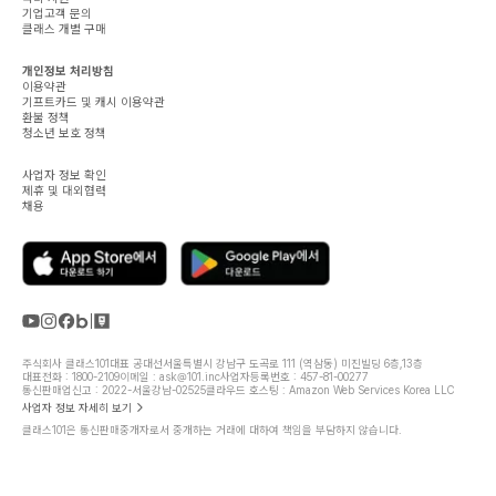
기업고객 문의
클래스 개별 구매
개인정보 처리방침
이용약관
기프트카드 및 캐시 이용약관
환불 정책
청소년 보호 정책
사업자 정보 확인
제휴 및 대외협력
채용
주식회사 클래스101
대표 공대선
서울특별시 강남구 도곡로 111 (역삼동) 미진빌딩 6층,13층
대표전화 : 1800-2109
이메일 : ask@101.inc
사업자등록번호 : 457-81-00277
통신판매업신고 : 2022-서울강남-02525
클라우드 호스팅 : Amazon Web Services Korea LLC
사업자 정보 자세히 보기
클래스101은 통신판매중개자로서 중개하는 거래에 대하여 책임을 부담하지 않습니다.