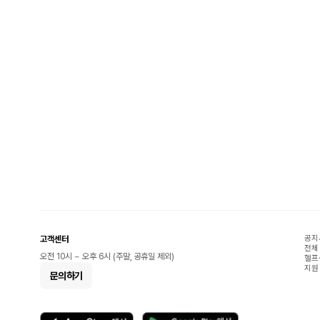
공지
고객센터
전체
오전 10시 ~ 오후 6시 (주말, 공휴일 제외)
헬프
지원
문의하기