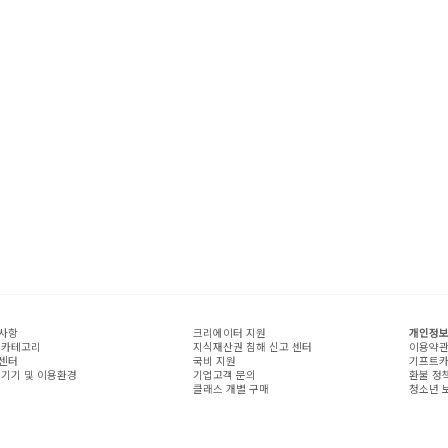
사항
크리에이터 지원
개인정보
 카테고리
지식재산권 침해 신고 센터
이용약
센터
국비 지원
기프트카
 기기 및 이용환경
기업고객 문의
환불 정
클래스 개별 구매
청소년 