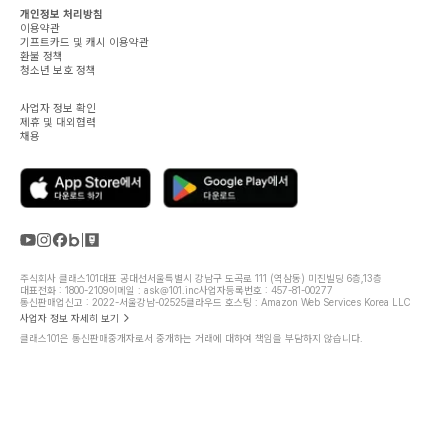
개인정보 처리방침
이용약관
기프트카드 및 캐시 이용약관
환불 정책
청소년 보호 정책
사업자 정보 확인
제휴 및 대외협력
채용
주식회사 클래스101
대표 공대선
서울특별시 강남구 도곡로 111 (역삼동) 미진빌딩 6층,13층
대표전화 : 1800-2109
이메일 : ask@101.inc
사업자등록번호 : 457-81-00277
통신판매업신고 : 2022-서울강남-02525
클라우드 호스팅 : Amazon Web Services Korea LLC
사업자 정보 자세히 보기
클래스101은 통신판매중개자로서 중개하는 거래에 대하여 책임을 부담하지 않습니다.