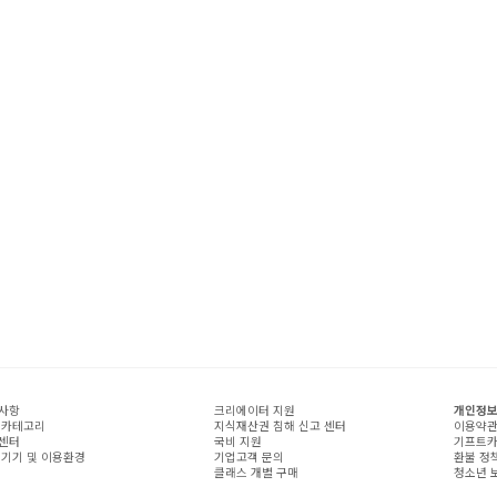
사항
크리에이터 지원
개인정보
 카테고리
지식재산권 침해 신고 센터
이용약
센터
국비 지원
기프트카
 기기 및 이용환경
기업고객 문의
환불 정
클래스 개별 구매
청소년 