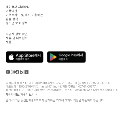
개인정보 처리방침
이용약관
기프트카드 및 캐시 이용약관
환불 정책
청소년 보호 정책
사업자 정보 확인
제휴 및 대외협력
채용
주식회사 클래스101
대표 공대선
서울특별시 강남구 도곡로 111 (역삼동) 미진빌딩 6층,13층
대표전화 : 1800-2109
이메일 : ask@101.inc
사업자등록번호 : 457-81-00277
통신판매업신고 : 2022-서울강남-02525
클라우드 호스팅 : Amazon Web Services Korea LLC
사업자 정보 자세히 보기
클래스101은 통신판매중개자로서 중개하는 거래에 대하여 책임을 부담하지 않습니다.