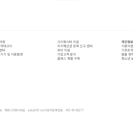
사항
크리에이터 지원
개인정보
 카테고리
지식재산권 침해 신고 센터
이용약
센터
국비 지원
기프트카
 기기 및 이용환경
기업고객 문의
환불 정
클래스 개별 구매
청소년 
: 1800-2109
이메일 : ask@101.inc
사업자등록번호 : 457-81-00277