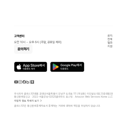
공지
고객센터
전체
오전 10시 ~ 오후 6시 (주말, 공휴일 제외)
헬프
지원
문의하기
주식회사 클래스101
대표 공대선
서울특별시 강남구 도곡로 111 (역삼동) 미진빌딩 6층,13층
대표전화 
통신판매업신고 : 2022-서울강남-02525
클라우드 호스팅 : Amazon Web Services Korea LLC
사업자 정보 자세히 보기
클래스101은 통신판매중개자로서 중개하는 거래에 대하여 책임을 부담하지 않습니다.