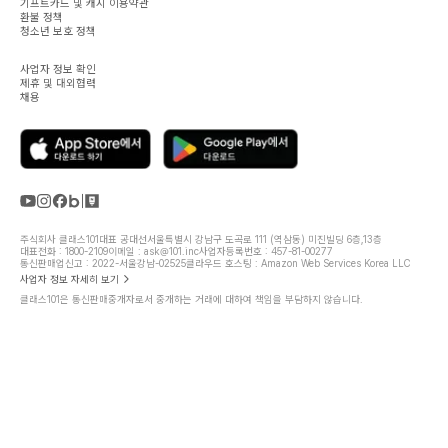
기프트카드 및 캐시 이용약관
환불 정책
청소년 보호 정책
사업자 정보 확인
제휴 및 대외협력
채용
주식회사 클래스101
대표 공대선
서울특별시 강남구 도곡로 111 (역삼동) 미진빌딩 6층,13층
대표전화 : 1800-2109
이메일 : ask@101.inc
사업자등록번호 : 457-81-00277
통신판매업신고 : 2022-서울강남-02525
클라우드 호스팅 : Amazon Web Services Korea LLC
사업자 정보 자세히 보기
클래스101은 통신판매중개자로서 중개하는 거래에 대하여 책임을 부담하지 않습니다.