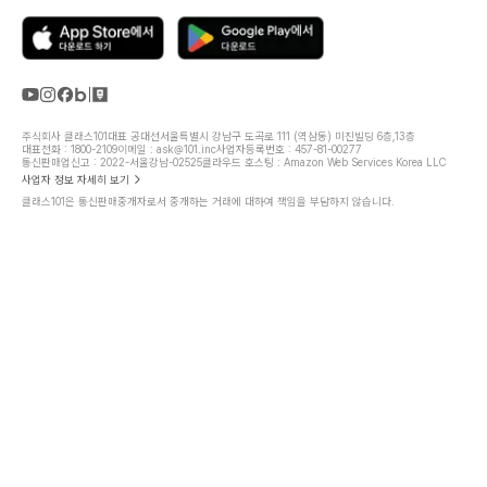
주식회사 클래스101
대표 공대선
서울특별시 강남구 도곡로 111 (역삼동) 미진빌딩 6층,13층
대표전화 : 1800-2109
이메일 : ask@101.inc
사업자등록번호 : 457-81-00277
통신판매업신고 : 2022-서울강남-02525
클라우드 호스팅 : Amazon Web Services Korea LLC
사업자 정보 자세히 보기
클래스101은 통신판매중개자로서 중개하는 거래에 대하여 책임을 부담하지 않습니다.