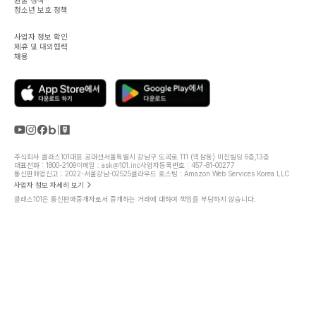
환불 정책
청소년 보호 정책
사업자 정보 확인
제휴 및 대외협력
채용
주식회사 클래스101
대표 공대선
서울특별시 강남구 도곡로 111 (역삼동) 미진빌딩 6층,13층
대표전화 : 1800-2109
이메일 : ask@101.inc
사업자등록번호 : 457-81-00277
통신판매업신고 : 2022-서울강남-02525
클라우드 호스팅 : Amazon Web Services Korea LLC
사업자 정보 자세히 보기
클래스101은 통신판매중개자로서 중개하는 거래에 대하여 책임을 부담하지 않습니다.