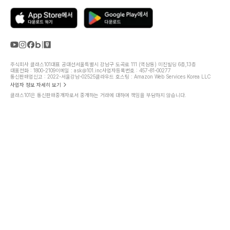
주식회사 클래스101
대표 공대선
서울특별시 강남구 도곡로 111 (역삼동) 미진빌딩 6층,13층
대표전화 : 1800-2109
이메일 : ask@101.inc
사업자등록번호 : 457-81-00277
통신판매업신고 : 2022-서울강남-02525
클라우드 호스팅 : Amazon Web Services Korea LLC
사업자 정보 자세히 보기
클래스101은 통신판매중개자로서 중개하는 거래에 대하여 책임을 부담하지 않습니다.