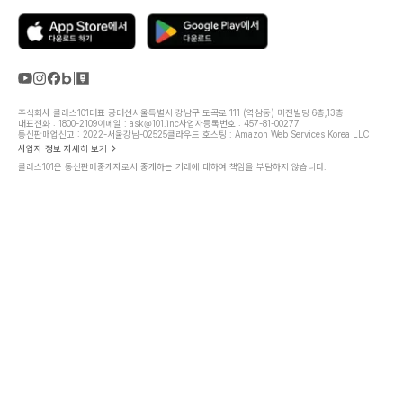
주식회사 클래스101
대표 공대선
서울특별시 강남구 도곡로 111 (역삼동) 미진빌딩 6층,13층
대표전화 : 1800-2109
이메일 : ask@101.inc
사업자등록번호 : 457-81-00277
통신판매업신고 : 2022-서울강남-02525
클라우드 호스팅 : Amazon Web Services Korea LLC
사업자 정보 자세히 보기
클래스101은 통신판매중개자로서 중개하는 거래에 대하여 책임을 부담하지 않습니다.