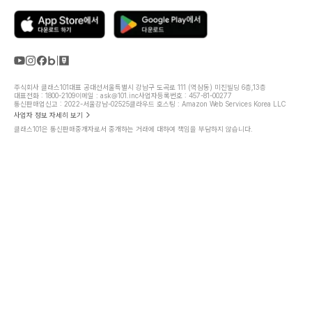
주식회사 클래스101
대표 공대선
서울특별시 강남구 도곡로 111 (역삼동) 미진빌딩 6층,13층
대표전화 : 1800-2109
이메일 : ask@101.inc
사업자등록번호 : 457-81-00277
통신판매업신고 : 2022-서울강남-02525
클라우드 호스팅 : Amazon Web Services Korea LLC
사업자 정보 자세히 보기
클래스101은 통신판매중개자로서 중개하는 거래에 대하여 책임을 부담하지 않습니다.