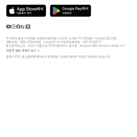
주식회사 클래스101
대표 공대선
서울특별시 강남구 도곡로 111 (역삼동) 미진빌딩 6층,13층
대표전화 : 1800-2109
이메일 : ask@101.inc
사업자등록번호 : 457-81-00277
통신판매업신고 : 2022-서울강남-02525
클라우드 호스팅 : Amazon Web Services Korea LLC
사업자 정보 자세히 보기
클래스101은 통신판매중개자로서 중개하는 거래에 대하여 책임을 부담하지 않습니다.