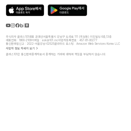
주식회사 클래스101
대표 공대선
서울특별시 강남구 도곡로 111 (역삼동) 미진빌딩 6층,13층
대표전화 : 1800-2109
이메일 : ask@101.inc
사업자등록번호 : 457-81-00277
통신판매업신고 : 2022-서울강남-02525
클라우드 호스팅 : Amazon Web Services Korea LLC
사업자 정보 자세히 보기
클래스101은 통신판매중개자로서 중개하는 거래에 대하여 책임을 부담하지 않습니다.