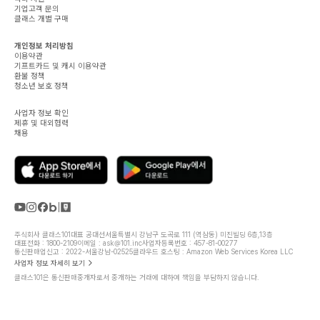
기업고객 문의
클래스 개별 구매
개인정보 처리방침
이용약관
기프트카드 및 캐시 이용약관
환불 정책
청소년 보호 정책
사업자 정보 확인
제휴 및 대외협력
채용
주식회사 클래스101
대표 공대선
서울특별시 강남구 도곡로 111 (역삼동) 미진빌딩 6층,13층
대표전화 : 1800-2109
이메일 : ask@101.inc
사업자등록번호 : 457-81-00277
통신판매업신고 : 2022-서울강남-02525
클라우드 호스팅 : Amazon Web Services Korea LLC
사업자 정보 자세히 보기
클래스101은 통신판매중개자로서 중개하는 거래에 대하여 책임을 부담하지 않습니다.