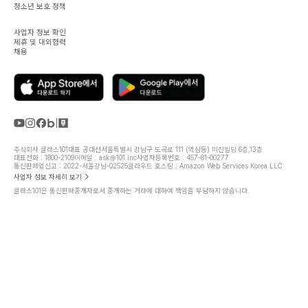
청소년 보호 정책
사업자 정보 확인
제휴 및 대외협력
채용
주식회사 클래스101
대표 공대선
서울특별시 강남구 도곡로 111 (역삼동) 미진빌딩 6층,13층
대표전화 : 1800-2109
이메일 : ask@101.inc
사업자등록번호 : 457-81-00277
통신판매업신고 : 2022-서울강남-02525
클라우드 호스팅 : Amazon Web Services Korea LLC
사업자 정보 자세히 보기
클래스101은 통신판매중개자로서 중개하는 거래에 대하여 책임을 부담하지 않습니다.