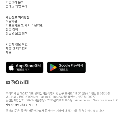
기업고객 문의
클래스 개별 구매
개인정보 처리방침
이용약관
기프트카드 및 캐시 이용약관
환불 정책
청소년 보호 정책
사업자 정보 확인
제휴 및 대외협력
채용
주식회사 클래스101
대표 공대선
서울특별시 강남구 도곡로 111 (역삼동) 미진빌딩 6층,13층
대표전화 : 1800-2109
이메일 : ask@101.inc
사업자등록번호 : 457-81-00277
통신판매업신고 : 2022-서울강남-02525
클라우드 호스팅 : Amazon Web Services Korea LLC
사업자 정보 자세히 보기
클래스101은 통신판매중개자로서 중개하는 거래에 대하여 책임을 부담하지 않습니다.