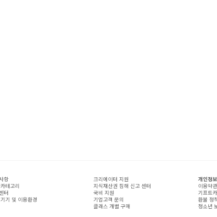
사항
크리에이터 지원
개인정보
 카테고리
지식재산권 침해 신고 센터
이용약
센터
국비 지원
기프트카
 기기 및 이용환경
기업고객 문의
환불 정
클래스 개별 구매
청소년 