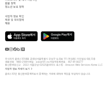
환불 정책
청소년 보호 정책
사업자 정보 확인
제휴 및 대외협력
채용
주식회사 클래스101
대표 공대선
서울특별시 강남구 도곡로 111 (역삼동) 미진빌딩 6층,13층
대표전화 : 1800-2109
이메일 : ask@101.inc
사업자등록번호 : 457-81-00277
통신판매업신고 : 2022-서울강남-02525
클라우드 호스팅 : Amazon Web Services Korea LLC
사업자 정보 자세히 보기
클래스101은 통신판매중개자로서 중개하는 거래에 대하여 책임을 부담하지 않습니다.