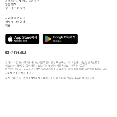
기프트카드 및 캐시 이용약관
환불 정책
청소년 보호 정책
사업자 정보 확인
제휴 및 대외협력
채용
주식회사 클래스101
대표 공대선
서울특별시 강남구 도곡로 111 (역삼동) 미진빌딩 6층,13층
대표전화 : 1800-2109
이메일 : ask@101.inc
사업자등록번호 : 457-81-00277
통신판매업신고 : 2022-서울강남-02525
클라우드 호스팅 : Amazon Web Services Korea LLC
사업자 정보 자세히 보기
클래스101은 통신판매중개자로서 중개하는 거래에 대하여 책임을 부담하지 않습니다.