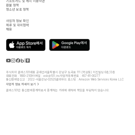
기프트카드 및 캐시 이용약관
환불 정책
청소년 보호 정책
사업자 정보 확인
제휴 및 대외협력
채용
주식회사 클래스101
대표 공대선
서울특별시 강남구 도곡로 111 (역삼동) 미진빌딩 6층,13층
대표전화 : 1800-2109
이메일 : ask@101.inc
사업자등록번호 : 457-81-00277
통신판매업신고 : 2022-서울강남-02525
클라우드 호스팅 : Amazon Web Services Korea LLC
사업자 정보 자세히 보기
클래스101은 통신판매중개자로서 중개하는 거래에 대하여 책임을 부담하지 않습니다.