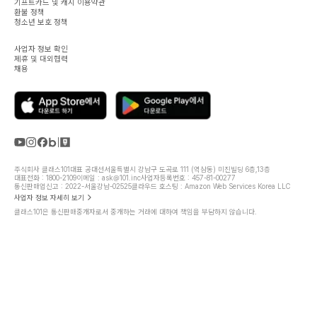
기프트카드 및 캐시 이용약관
환불 정책
청소년 보호 정책
사업자 정보 확인
제휴 및 대외협력
채용
주식회사 클래스101
대표 공대선
서울특별시 강남구 도곡로 111 (역삼동) 미진빌딩 6층,13층
대표전화 : 1800-2109
이메일 : ask@101.inc
사업자등록번호 : 457-81-00277
통신판매업신고 : 2022-서울강남-02525
클라우드 호스팅 : Amazon Web Services Korea LLC
사업자 정보 자세히 보기
클래스101은 통신판매중개자로서 중개하는 거래에 대하여 책임을 부담하지 않습니다.