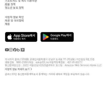
기프트카드 및 캐시 이용약관
환불 정책
청소년 보호 정책
사업자 정보 확인
제휴 및 대외협력
채용
주식회사 클래스101
대표 공대선
서울특별시 강남구 도곡로 111 (역삼동) 미진빌딩 6층,13층
대표전화 : 1800-2109
이메일 : ask@101.inc
사업자등록번호 : 457-81-00277
통신판매업신고 : 2022-서울강남-02525
클라우드 호스팅 : Amazon Web Services Korea LLC
사업자 정보 자세히 보기
클래스101은 통신판매중개자로서 중개하는 거래에 대하여 책임을 부담하지 않습니다.