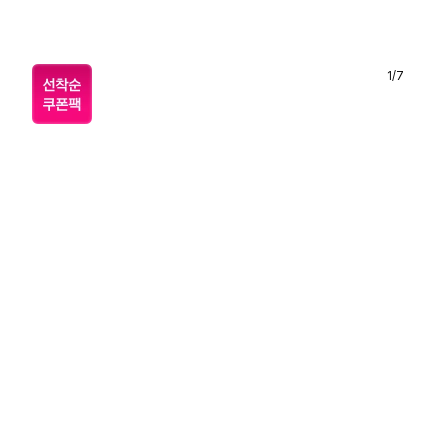
1
/
7