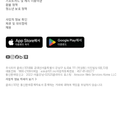
기프트카드 및 캐시 이용약관
환불 정책
청소년 보호 정책
사업자 정보 확인
제휴 및 대외협력
채용
주식회사 클래스101
대표 공대선
서울특별시 강남구 도곡로 111 (역삼동) 미진빌딩 6층,13층
대표전화 : 1800-2109
이메일 : ask@101.inc
사업자등록번호 : 457-81-00277
통신판매업신고 : 2022-서울강남-02525
클라우드 호스팅 : Amazon Web Services Korea LLC
사업자 정보 자세히 보기
클래스101은 통신판매중개자로서 중개하는 거래에 대하여 책임을 부담하지 않습니다.