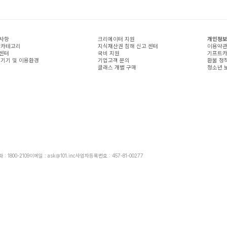
사항
크리에이터 지원
개인정보
 카테고리
지식재산권 침해 신고 센터
이용약
센터
국비 지원
기프트카
 기기 및 이용환경
기업고객 문의
환불 정
클래스 개별 구매
청소년 
: 1800-2109
이메일 : ask@101.inc
사업자등록번호 : 457-81-00277