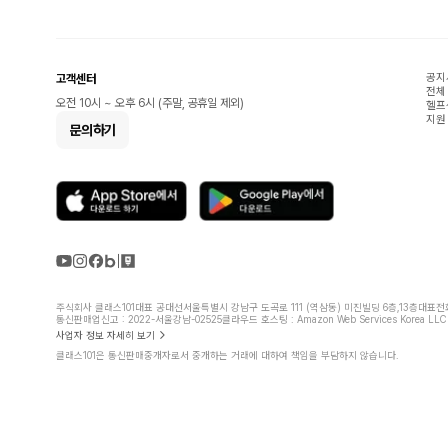
공지
고객센터
전체
오전 10시 ~ 오후 6시 (주말, 공휴일 제외)
헬프
지원
문의하기
주식회사 클래스101
대표 공대선
서울특별시 강남구 도곡로 111 (역삼동) 미진빌딩 6층,13층
대표전화 
통신판매업신고 : 2022-서울강남-02525
클라우드 호스팅 : Amazon Web Services Korea LLC
사업자 정보 자세히 보기
클래스101은 통신판매중개자로서 중개하는 거래에 대하여 책임을 부담하지 않습니다.