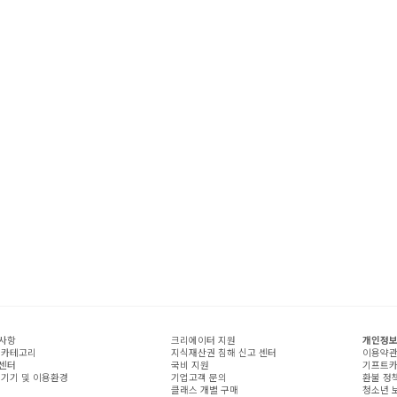
사항
크리에이터 지원
개인정보
 카테고리
지식재산권 침해 신고 센터
이용약
센터
국비 지원
기프트카
 기기 및 이용환경
기업고객 문의
환불 정
클래스 개별 구매
청소년 