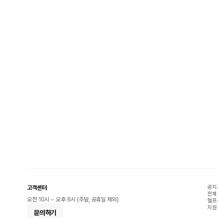
공지
고객센터
전체
오전 10시 ~ 오후 6시 (주말, 공휴일 제외)
헬프
지원
문의하기