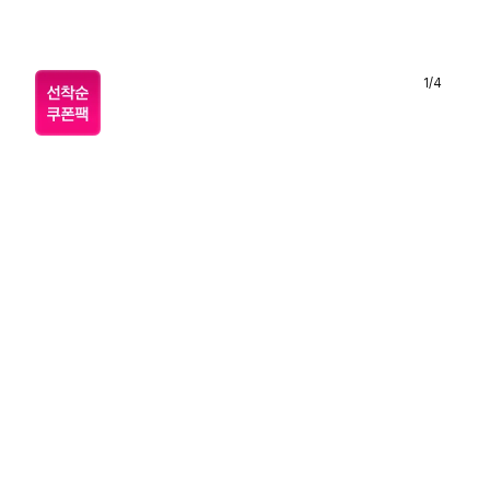
1
/
4