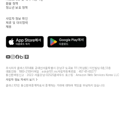
환불 정책
청소년 보호 정책
사업자 정보 확인
제휴 및 대외협력
채용
주식회사 클래스101
대표 공대선
서울특별시 강남구 도곡로 111 (역삼동) 미진빌딩 6층,13층
대표전화 : 1800-2109
이메일 : ask@101.inc
사업자등록번호 : 457-81-00277
통신판매업신고 : 2022-서울강남-02525
클라우드 호스팅 : Amazon Web Services Korea LLC
사업자 정보 자세히 보기
클래스101은 통신판매중개자로서 중개하는 거래에 대하여 책임을 부담하지 않습니다.