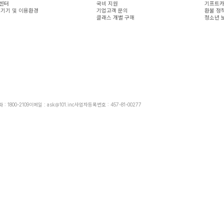
센터
국비 지원
기프트카
 기기 및 이용환경
기업고객 문의
환불 정
클래스 개별 구매
청소년 
: 1800-2109
이메일 : ask@101.inc
사업자등록번호 : 457-81-00277