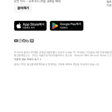
오전 10시 ~ 오후 6시 (주말, 공휴일 제외)
헬프
지원
문의하기
주식회사 클래스101
대표 공대선
서울특별시 강남구 도곡로 111 (역삼동) 미진빌딩 6층,13층
대표전화 
통신판매업신고 : 2022-서울강남-02525
클라우드 호스팅 : Amazon Web Services Korea LLC
사업자 정보 자세히 보기
클래스101은 통신판매중개자로서 중개하는 거래에 대하여 책임을 부담하지 않습니다.