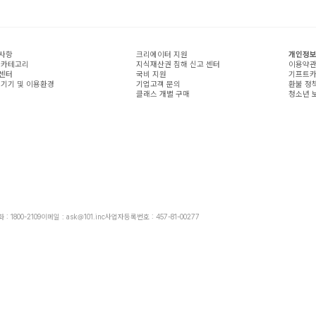
사항
크리에이터 지원
개인정보
 카테고리
지식재산권 침해 신고 센터
이용약
센터
국비 지원
기프트카
 기기 및 이용환경
기업고객 문의
환불 정
클래스 개별 구매
청소년 
: 1800-2109
이메일 : ask@101.inc
사업자등록번호 : 457-81-00277