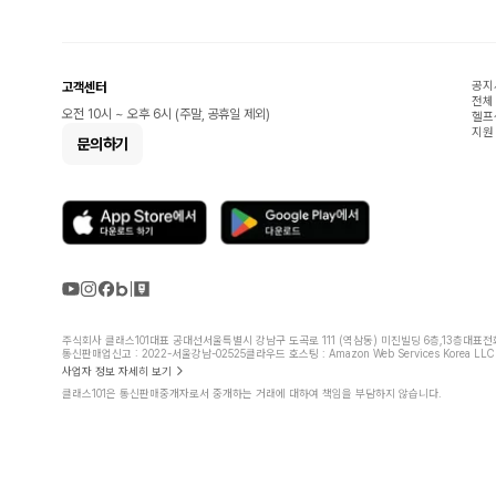
공지
고객센터
전체
오전 10시 ~ 오후 6시 (주말, 공휴일 제외)
헬프
지원
문의하기
주식회사 클래스101
대표 공대선
서울특별시 강남구 도곡로 111 (역삼동) 미진빌딩 6층,13층
대표전화 
통신판매업신고 : 2022-서울강남-02525
클라우드 호스팅 : Amazon Web Services Korea LLC
사업자 정보 자세히 보기
클래스101은 통신판매중개자로서 중개하는 거래에 대하여 책임을 부담하지 않습니다.