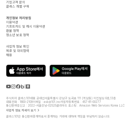
기업고객 문의
클래스 개별 구매
개인정보 처리방침
이용약관
기프트카드 및 캐시 이용약관
환불 정책
청소년 보호 정책
사업자 정보 확인
제휴 및 대외협력
채용
주식회사 클래스101
대표 공대선
서울특별시 강남구 도곡로 111 (역삼동) 미진빌딩 6층,13층
대표전화 : 1800-2109
이메일 : ask@101.inc
사업자등록번호 : 457-81-00277
통신판매업신고 : 2022-서울강남-02525
클라우드 호스팅 : Amazon Web Services Korea LLC
사업자 정보 자세히 보기
클래스101은 통신판매중개자로서 중개하는 거래에 대하여 책임을 부담하지 않습니다.