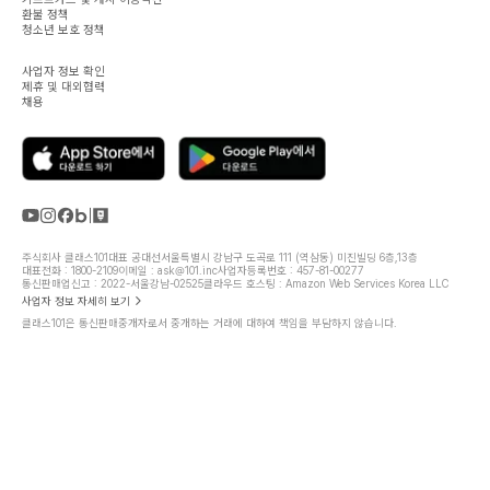
환불 정책
청소년 보호 정책
사업자 정보 확인
제휴 및 대외협력
채용
주식회사 클래스101
대표 공대선
서울특별시 강남구 도곡로 111 (역삼동) 미진빌딩 6층,13층
대표전화 : 1800-2109
이메일 : ask@101.inc
사업자등록번호 : 457-81-00277
통신판매업신고 : 2022-서울강남-02525
클라우드 호스팅 : Amazon Web Services Korea LLC
사업자 정보 자세히 보기
클래스101은 통신판매중개자로서 중개하는 거래에 대하여 책임을 부담하지 않습니다.