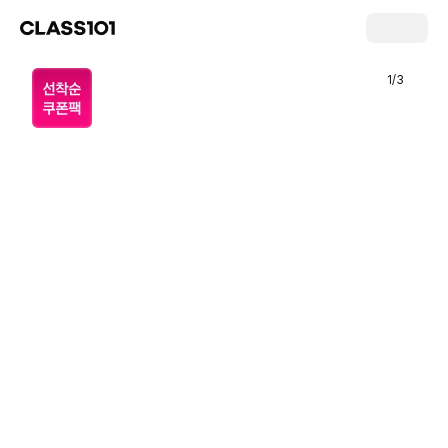
1
/
3