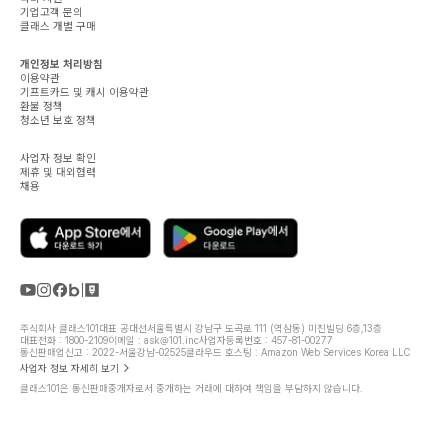
기업고객 문의
클래스 개별 구매
개인정보 처리방침
이용약관
기프트카드 및 캐시 이용약관
환불 정책
청소년 보호 정책
사업자 정보 확인
제휴 및 대외협력
채용
주식회사 클래스101
대표 공대선
서울특별시 강남구 도곡로 111 (역삼동) 미진빌딩 6층,13층
대표전화 : 1800-2109
이메일 : ask@101.inc
사업자등록번호 : 457-81-00277
통신판매업신고 : 2022-서울강남-02525
클라우드 호스팅 : Amazon Web Services Korea LLC
사업자 정보 자세히 보기
클래스101은 통신판매중개자로서 중개하는 거래에 대하여 책임을 부담하지 않습니다.