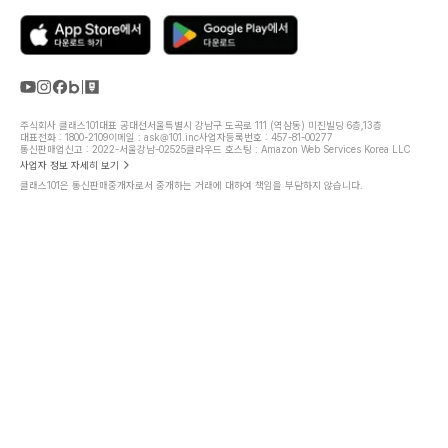
주식회사 클래스101
대표 공대선
서울특별시 강남구 도곡로 111 (역삼동) 미진빌딩 6층,13층
대표전화 : 1800-2109
이메일 : ask@101.inc
사업자등록번호 : 457-81-00277
통신판매업신고 : 2022-서울강남-02525
클라우드 호스팅 : Amazon Web Services Korea LLC
사업자 정보 자세히 보기
클래스101은 통신판매중개자로서 중개하는 거래에 대하여 책임을 부담하지 않습니다.