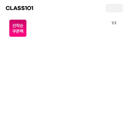
1
/
3