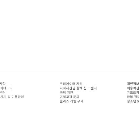
사항
크리에이터 지원
개인정보
 카테고리
지식재산권 침해 신고 센터
이용약
센터
국비 지원
기프트카
 기기 및 이용환경
기업고객 문의
환불 정
클래스 개별 구매
청소년 