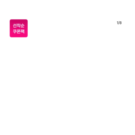
1
/
8