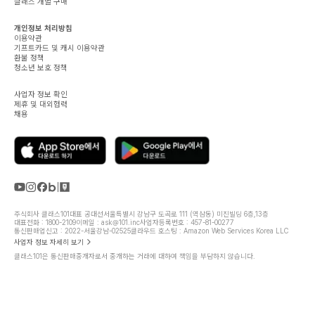
클래스 개별 구매
개인정보 처리방침
이용약관
기프트카드 및 캐시 이용약관
환불 정책
청소년 보호 정책
사업자 정보 확인
제휴 및 대외협력
채용
주식회사 클래스101
대표 공대선
서울특별시 강남구 도곡로 111 (역삼동) 미진빌딩 6층,13층
대표전화 : 1800-2109
이메일 : ask@101.inc
사업자등록번호 : 457-81-00277
통신판매업신고 : 2022-서울강남-02525
클라우드 호스팅 : Amazon Web Services Korea LLC
사업자 정보 자세히 보기
클래스101은 통신판매중개자로서 중개하는 거래에 대하여 책임을 부담하지 않습니다.