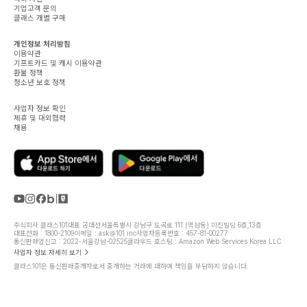
기업고객 문의
클래스 개별 구매
개인정보 처리방침
이용약관
기프트카드 및 캐시 이용약관
환불 정책
청소년 보호 정책
사업자 정보 확인
제휴 및 대외협력
채용
주식회사 클래스101
대표 공대선
서울특별시 강남구 도곡로 111 (역삼동) 미진빌딩 6층,13층
대표전화 : 1800-2109
이메일 : ask@101.inc
사업자등록번호 : 457-81-00277
통신판매업신고 : 2022-서울강남-02525
클라우드 호스팅 : Amazon Web Services Korea LLC
사업자 정보 자세히 보기
클래스101은 통신판매중개자로서 중개하는 거래에 대하여 책임을 부담하지 않습니다.